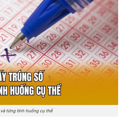
 và từng tình huống cụ thể