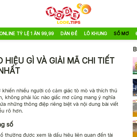
NLINE TỶ LỆ 1 ĂN 99,99
DÀN ĐỀ
LÔ KHUNG
SỔ MƠ
B
HIỆU GÌ VÀ GIẢI MÃ CHI TIẾT
NHẤT
 khiến nhiều người có cảm giác tò mò và thích thú
iên, không phải lúc nào giấc mơ cũng mang ý nghĩa
ứa những thông điệp riêng biệt và nội dung bài viết
ểu rõ hơn.
ng số
số thường được xem là dấu hiệu liên quan đến tài