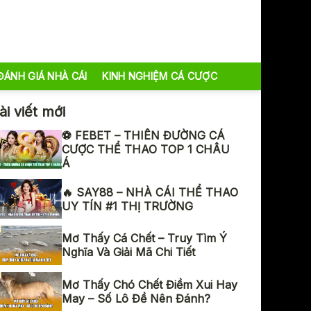
ĐÁNH GIÁ NHÀ CÁI
KINH NGHIỆM CÁ CƯỢC
ài viết mới
⚽ FEBET – THIÊN ĐƯỜNG CÁ
CƯỢC THỂ THAO TOP 1 CHÂU
Á
🔥 SAY88 – NHÀ CÁI THỂ THAO
UY TÍN #1 THỊ TRƯỜNG
Mơ Thấy Cá Chết – Truy Tìm Ý
Nghĩa Và Giải Mã Chi Tiết
Mơ Thấy Chó Chết Điềm Xui Hay
May – Số Lô Đề Nên Đánh?