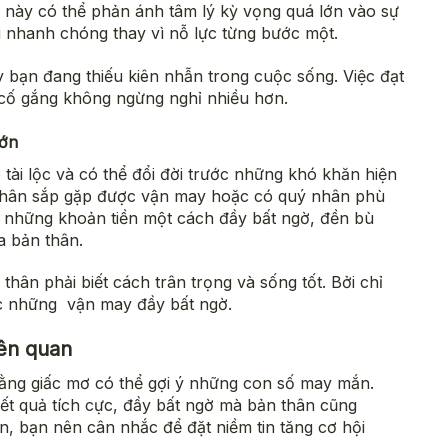
u này có thể phản ánh tâm lý kỳ vọng quá lớn vào sự
i nhanh chóng thay vì nỗ lực từng bước một.
y bạn đang thiếu kiên nhẫn trong cuộc sống. Việc đạt
 cố gắng không ngừng nghỉ nhiều hơn.
lớn
tài lộc và có thể đổi đời trước những khó khăn hiện
n thân sắp gặp được vận may hoặc có quý nhân phù
c những khoản tiền một cách đầy bất ngờ, đền bù
a bản thân.
hân phải biết cách trân trọng và sống tốt. Bởi chỉ
ợc những vận may đầy bất ngờ.
iên quan
rằng giấc mơ có thể gợi ý những con số may mắn.
ết quả tích cực, đầy bất ngờ mà bản thân cũng
ản, bạn nên cân nhắc để đặt niềm tin tăng cơ hội