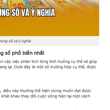
rúng số và ý nghĩa
ng số phổ biến nhất
ì vậy việc phân tích từng tình huống cụ thể sẽ giúp
ng lại. Dưới đây là một số trường hợp cụ thể, được
ớn, điều này thường thể hiện mong muốn đạt được
hát khao thay đổi cuộc sống hiện tại một cách