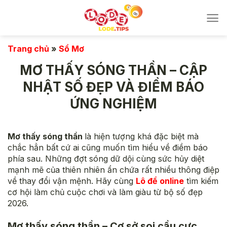
Bỏ
qua
nội
dung
Trang chủ
»
Sổ Mơ
MƠ THẤY SÓNG THẦN – CẬP
NHẬT SỐ ĐẸP VÀ ĐIỀM BÁO
ỨNG NGHIỆM
Mơ thấy sóng thần
là hiện tượng khá đặc biệt mà
chắc hẳn bất cứ ai cũng muốn tìm hiểu về điềm báo
phía sau. Những đợt sóng dữ dội cùng sức hủy diệt
mạnh mẽ của thiên nhiên ẩn chứa rất nhiều thông điệp
về thay đổi vận mệnh. Hãy cùng
Lô đề online
tìm kiếm
cơ hội làm chủ cuộc chơi và làm giàu từ bộ số đẹp
2026.
Mơ thấy sóng thần – Cơ sở soi cầu cực