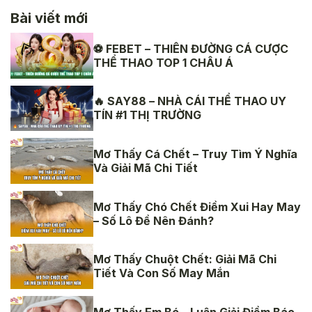
Bài viết mới
⚽ FEBET – THIÊN ĐƯỜNG CÁ CƯỢC
THỂ THAO TOP 1 CHÂU Á
🔥 SAY88 – NHÀ CÁI THỂ THAO UY
TÍN #1 THỊ TRƯỜNG
Mơ Thấy Cá Chết – Truy Tìm Ý Nghĩa
Và Giải Mã Chi Tiết
Mơ Thấy Chó Chết Điềm Xui Hay May
– Số Lô Đề Nên Đánh?
Mơ Thấy Chuột Chết: Giải Mã Chi
Tiết Và Con Số May Mắn