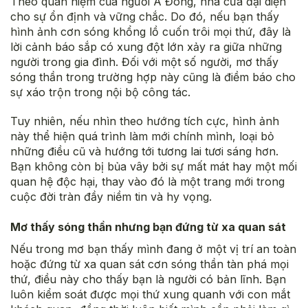
Theo quan niệm của người Á Đông, nhà cửa đại diện
cho sự ổn định và vững chắc. Do đó, nếu bạn thấy
hình ảnh cơn sóng khổng lồ cuốn trôi mọi thứ, đây là
lời cảnh báo sắp có xung đột lớn xảy ra giữa những
người trong gia đình. Đối với một số người, mơ thấy
sóng thần trong trường hợp này cũng là điềm báo cho
sự xáo trộn trong nội bộ công tác.
Tuy nhiên, nếu nhìn theo hướng tích cực, hình ảnh
này thể hiện quá trình làm mới chính mình, loại bỏ
những điều cũ và hướng tới tương lai tươi sáng hơn.
Bạn không còn bị bủa vây bởi sự mất mát hay một mối
quan hệ độc hại, thay vào đó là một trang mới trong
cuộc đời tràn đầy niềm tin và hy vọng.
Mơ thấy sóng thần nhưng bạn đứng từ xa quan sát
Nếu trong mơ bạn thấy mình đang ở một vị trí an toàn
hoặc đứng từ xa quan sát cơn sóng thần tàn phá mọi
thứ, điều này cho thấy bạn là người có bản lĩnh. Bạn
luôn kiểm soát được mọi thứ xung quanh với con mắt