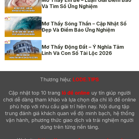
Mơ Thấy Em Bé – Luận Giải Điềm Báo
Và Tìm Số Ứng Nghiệm
Mơ Thấy Sóng Thần – Cập Nhật Số
Đẹp Và Điềm Báo Ứng Nghiệm
Mơ Thấy Động Đất – Ý Nghĩa Tâm
Linh Và Con Số Tài Lộc 2026
Thương hiệu:
LODE.TIPS
Cập nhật top 10 trang
lô đề online
uy tín giúp người
chơi dễ dàng tham khảo và lựa chọn địa chỉ lô đề online
phù hợp với nhu cầu giải trí hiện nay. Nội dung tập
trung đánh giá khách quan về độ minh bạch, hệ thống
vận hành, phương thức giao dịch và trải nghiệm người
dùng trên từng nền tảng.