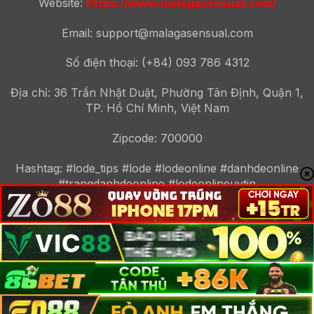
Website:
https://www.malagasensual.com/
Email:
support@malagasensual.com
Số điện thoại: (+84) 093 786 4312
Địa chỉ: 36 Trần Nhật Duật, Phường Tân Định, Quận 1,
TP. Hồ Chí Minh, Việt Nam
Zipcode: 700000
Hashtag: #lode_tips #lode #lodeonline #danhdeonline
#trangdanhdeonline #lodeonlineuytin
Giới thiệu
Chính sách bảo mật
Điều khoản