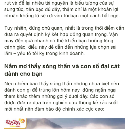
rút và để lại nhiều tài nguyên là biểu tượng của sự
sung túc, tiền bạc đủ đầy, thậm chí là một khoản lợi
nhuận khổng lồ sẽ rơi vào túi bạn một cách bất ngờ.
Tuy nhiên, đừng chủ quan, nhất là trong thời điểm cần
đưa ra quyết định ký kết hợp đồng quan trọng. Vận
may đến quá nhanh có thể khiến bạn buông lỏng
cảnh giác, điều này dễ dẫn đến những lựa chọn sai
lầm – yếu tố tối kỵ trong kinh doanh.
Nằm mơ thấy sóng thần và con số đại cát
dành cho bạn
Nếu chiêm bao thấy sóng thần nhưng chưa biết nên
đánh con gì để trúng lớn hôm nay, đừng ngần ngại
tham khảo thêm những gợi ý dưới đây. Các con số
được đưa ra dựa trên nghiên cứu thống kê xác suất
mới nhất nên đảm bảo độ chính xác cực cao: