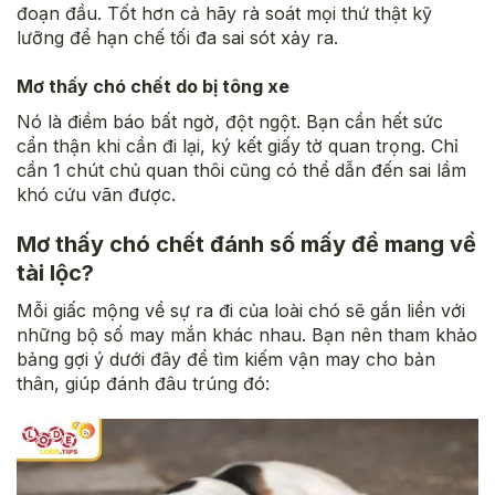
đoạn đầu. Tốt hơn cả hãy rà soát mọi thứ thật kỹ
lưỡng để hạn chế tối đa sai sót xảy ra.
Mơ thấy chó chết do bị tông xe
Nó là điềm báo bất ngờ, đột ngột. Bạn cần hết sức
cẩn thận khi cần đi lại, ký kết giấy tờ quan trọng. Chỉ
cần 1 chút chủ quan thôi cũng có thể dẫn đến sai lầm
khó cứu vãn được.
Mơ thấy chó chết đánh số mấy để mang về
tài lộc?
Mỗi giấc mộng về sự ra đi của loài chó sẽ gắn liền với
những bộ số may mắn khác nhau. Bạn nên tham khảo
bảng gợi ý dưới đây để tìm kiếm vận may cho bản
thân, giúp đánh đâu trúng đó: