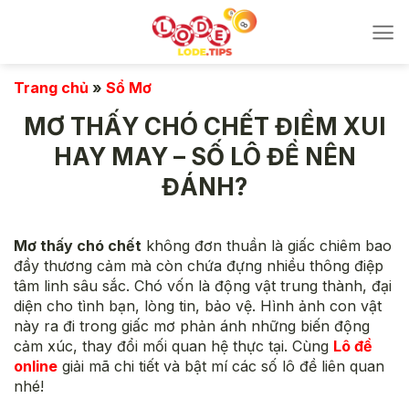
Bỏ
qua
nội
dung
Trang chủ
»
Sổ Mơ
MƠ THẤY CHÓ CHẾT ĐIỀM XUI
HAY MAY – SỐ LÔ ĐỀ NÊN
ĐÁNH?
Mơ thấy chó chết
không đơn thuần là giấc chiêm bao
đầy thương cảm mà còn chứa đựng nhiều thông điệp
tâm linh sâu sắc. Chó vốn là động vật trung thành, đại
diện cho tình bạn, lòng tin, bảo vệ. Hình ảnh con vật
này ra đi trong giấc mơ phản ánh những biến động
cảm xúc, thay đổi mối quan hệ thực tại. Cùng
Lô đề
online
giải mã chi tiết và bật mí các số lô đề liên quan
nhé!