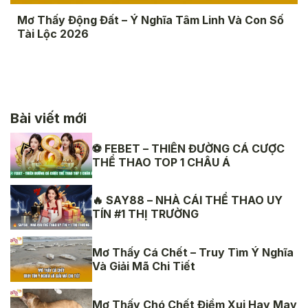
Mơ Thấy Động Đất – Ý Nghĩa Tâm Linh Và Con Số
Tài Lộc 2026
Bài viết mới
⚽ FEBET – THIÊN ĐƯỜNG CÁ CƯỢC
THỂ THAO TOP 1 CHÂU Á
🔥 SAY88 – NHÀ CÁI THỂ THAO UY
TÍN #1 THỊ TRƯỜNG
Mơ Thấy Cá Chết – Truy Tìm Ý Nghĩa
Và Giải Mã Chi Tiết
Mơ Thấy Chó Chết Điềm Xui Hay May