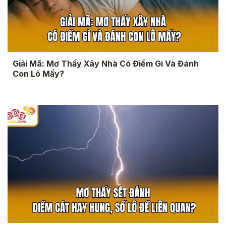
Giải Mã: Mơ Thấy Xây Nhà Có Điềm Gì Và Đánh
Con Lô Mấy?