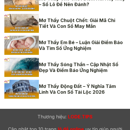
– Số Lô Đề Nên Đánh?
Mơ Thấy Chuột Chết: Giải Mã Chi
Tiết Và Con Số May Mắn
Mơ Thấy Em Bé – Luận Giải Điềm Báo
Và Tìm Số Ứng Nghiệm
Mơ Thấy Sóng Thần – Cập Nhật Số
Đẹp Và Điềm Báo Ứng Nghiệm
Mơ Thấy Động Đất – Ý Nghĩa Tâm
Linh Và Con Số Tài Lộc 2026
Thương hiệu:
LODE.TIPS
Cập nhật top 10 trang
lô đề online
uy tín giúp người