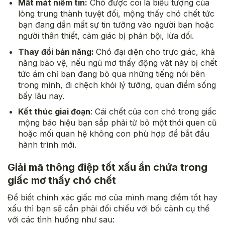
Mất mát niềm tin:
Chó được coi là biểu tượng của
lòng trung thành tuyệt đối, mộng thấy chó chết tức
bạn đang dần mất sự tin tưởng vào người bạn hoặc
người thân thiết, cảm giác bị phản bội, lừa dối.
Thay đổi bản năng:
Chó đại diện cho trực giác, khả
năng bảo vệ, nếu ngủ mơ thấy động vật này bị chết
tức ám chỉ bạn đang bỏ qua những tiếng nói bên
trong mình, đi chệch khỏi lý tưởng, quan điểm sống
bấy lâu nay.
Kết thúc giai đoạn
: Cái chết của con chó trong giấc
mộng báo hiệu bạn sắp phải từ bỏ một thói quen cũ
hoặc mối quan hệ không con phù hợp để bắt đầu
hành trình mới.
Giải mã thông điệp tốt xấu ẩn chứa trong
giấc mơ thấy chó chết
Để biết chính xác giấc mơ của mình mang điềm tốt hay
xấu thì bạn sẽ cần phải đối chiếu với bối cảnh cụ thể
với các tình huống như sau: