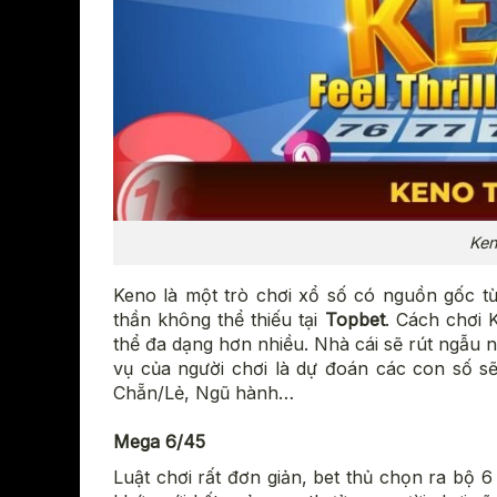
Ken
Keno là một trò chơi xổ số có nguồn gốc t
thần không thể thiếu tại
Topbet
. Cách chơi 
thể đa dạng hơn nhiều. Nhà cái sẽ rút ngẫu 
vụ của người chơi là dự đoán các con số s
Chẵn/Lẻ, Ngũ hành…
Mega 6/45
Luật chơi rất đơn giản, bet thủ chọn ra bộ 