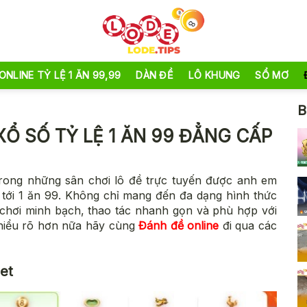
NLINE TỶ LỆ 1 ĂN 99,99
DÀN ĐỀ
LÔ KHUNG
SỔ MƠ
B
XỔ SỐ TỶ LỆ 1 ĂN 99 ĐẲNG CẤP
trong những sân chơi lô đề trực tuyến được anh em
 tới 1 ăn 99. Không chỉ mang đến đa dạng hình thức
 chơi minh bạch, thao tác nhanh gọn và phù hợp với
 hiểu rõ hơn nữa hãy cùng
Đánh đề online
đi qua các
et