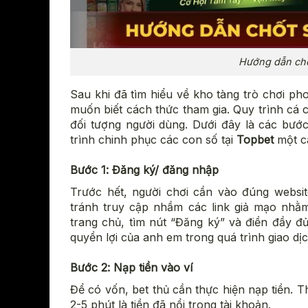
Hướng dẫn chốt
Sau khi đã tìm hiểu về kho tàng trò chơi p
muốn biết cách thức tham gia. Quy trình cá 
đối tượng người dùng. Dưới đây là các bư
trình chinh phục các con số tại
Topbet
một cá
Bước 1: Đăng ký/ đăng nhập
Trước hết, người chơi cần vào đúng websi
tránh truy cập nhầm các link giả mạo nhằm
trang chủ, tìm nút “Đăng ký” và điền đầy đ
quyền lợi của anh em trong quá trình giao dị
Bước 2: Nạp tiền vào ví
Để có vốn, bet thủ cần thực hiện nạp tiền. T
2-5 phút là tiền đã nổi trong tài khoản.