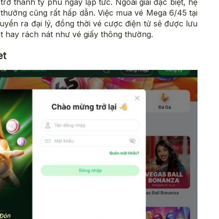
rở thành tỷ phú ngay lập tức. Ngoài giải đặc biệt, hệ
rị thưởng cũng rất hấp dẫn. Việc mua vé Mega 6/45 tại
huyển ra đại lý, đồng thời vé cược điện tử sẽ được lưu
át hay rách nát như vé giấy thông thường.
et