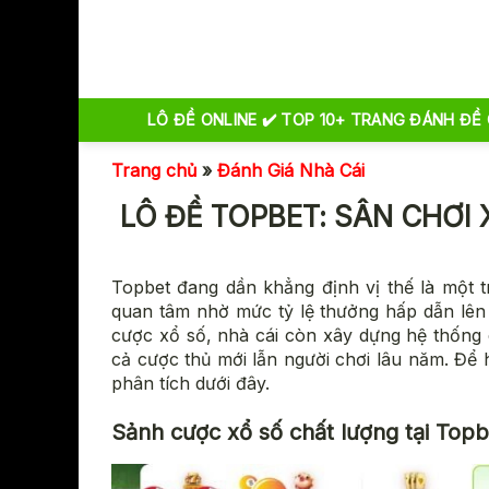
Bỏ
qua
nội
dung
LÔ ĐỀ ONLINE ✔️ TOP 10+ TRANG ĐÁNH ĐỀ O
Trang chủ
»
Đánh Giá Nhà Cái
LÔ ĐỀ TOPBET: SÂN CHƠI 
Topbet đang dần khẳng định vị thế là một 
quan tâm nhờ mức tỷ lệ thưởng hấp dẫn lên
cược xổ số, nhà cái còn xây dựng hệ thống
cả cược thủ mới lẫn người chơi lâu năm. Để
phân tích dưới đây.
Sảnh cược xổ số chất lượng tại Topb