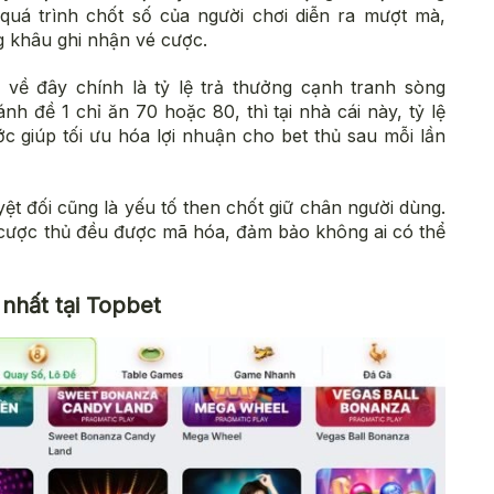
uá trình chốt số của người chơi diễn ra mượt mà,
ng khâu ghi nhận vé cược.
về đây chính là tỷ lệ trả thưởng cạnh tranh sòng
h đề 1 chỉ ăn 70 hoặc 80, thì tại nhà cái này, tỷ lệ
c giúp tối ưu hóa lợi nhuận cho bet thủ sau mỗi lần
ệt đối cũng là yếu tố then chốt giữ chân người dùng.
ủa cược thủ đều được mã hóa, đảm bảo không ai có thể
 nhất tại Topbet