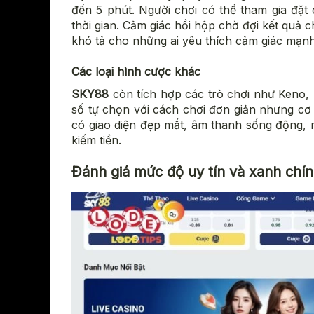
đến 5 phút. Người chơi có thể tham gia đặt
thời gian. Cảm giác hồi hộp chờ đợi kết quả c
khó tả cho những ai yêu thích cảm giác mạnh
Các loại hình cược khác
SKY88
còn tích hợp các trò chơi như Keno,
số tự chọn với cách chơi đơn giản nhưng cơ h
có giao diện đẹp mắt, âm thanh sống động, ma
kiếm tiền.
Đánh giá mức độ uy tín và xanh chí