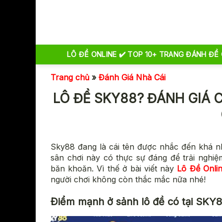
Bỏ
qua
nội
dung
LÔ ĐỀ ONLINE ✔️ TOP 10+ TRANG ĐÁNH ĐỀ O
Trang chủ
»
Đánh Giá Nhà Cái
LÔ ĐỀ SKY88? ĐÁNH GIÁ 
Sky88 đang là cái tên được nhắc đến khá n
sân chơi này có thực sự đáng để trải nghiệ
băn khoăn. Vì thế ở bài viết này
Lô Đề Onli
người chơi không còn thắc mắc nữa nhé!
Điểm mạnh ở sảnh lô đề có tại SKY