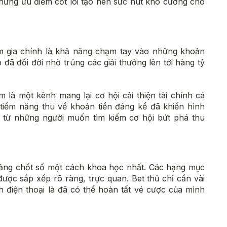
những ưu điểm cốt lõi tạo nên sức hút khó cưỡng cho
am gia chính là khả năng chạm tay vào những khoản
p đã đổi đời nhờ trúng các giải thưởng lên tới hàng tỷ
m là một kênh mang lại cơ hội cải thiện tài chính cá
 tiềm năng thu về khoản tiền đáng kể đã khiến hình
từ những người muốn tìm kiếm cơ hội bứt phá thu
ảng chốt số một cách khoa học nhất. Các hạng mục
được sắp xếp rõ ràng, trực quan. Bet thủ chỉ cần vài
 điện thoại là đã có thể hoàn tất vé cược của mình