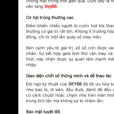
chóng mặt trong thời gian qua. Dưới đây là 
nền tảng
Sky88
.
Cơ hội trúng thưởng cao
Điểm khiến nhiều người bị cuốn hút khi th
thưởng có giá trị rất lớn. Không ít trường hợ
đồng, chỉ từ một lần quay số may mắn.
Bên cạnh yếu tố giải trí, xổ số còn được xe
nhân. Sự kết hợp giữa tính thử vận may và
thức này nhận được sự quan tâm mạnh mẽ 
nhập.
Giao diện chốt số thông minh và dễ thao tác
Đội ngũ kỹ thuật của
SKY88
đã tối ưu hóa b
như bao lô, lô xiên, đầu đuôi, đánh đề đều 
cú click chuột hoặc chạm nhẹ trên màn hình
trong tích tắc mà không sợ bị nhầm lẫn.
Bảo mật tuyệt đối