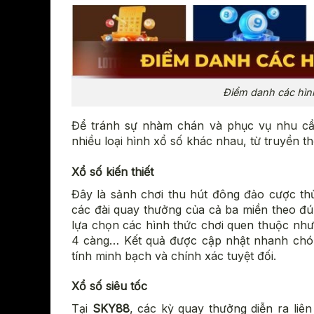
Điểm danh các hìn
Để tránh sự nhàm chán và phục vụ nhu cầu
nhiều loại hình xổ số khác nhau, từ truyền th
Xổ số kiến thiết
Đây là sảnh chơi thu hút đông đảo cược thủ
các đài quay thưởng của cả ba miền theo đú
lựa chọn các hình thức chơi quen thuộc như: 
4 càng… Kết quả được cập nhật nhanh chón
tính minh bạch và chính xác tuyệt đối.
Xổ số siêu tốc
Tại
SKY88
, các kỳ quay thưởng diễn ra liên