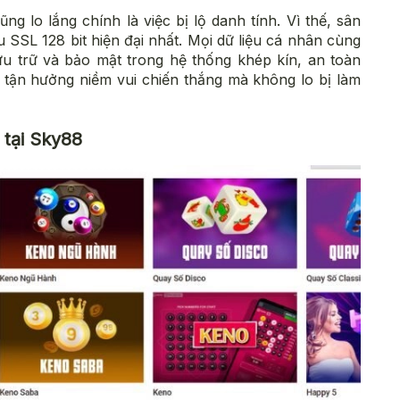
ng lo lắng chính là việc bị lộ danh tính. Vì thế, sân
 SSL 128 bit hiện đại nhất. Mọi dữ liệu cá nhân cùng
lưu trữ và bảo mật trong hệ thống khép kín, an toàn
 tận hưởng niềm vui chiến thắng mà không lo bị làm
 tại Sky88