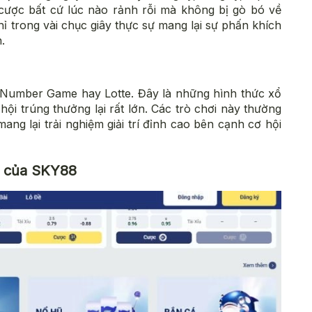
 cược bất cứ lúc nào rảnh rỗi mà không bị gò bó về
hỉ trong vài chục giây thực sự mang lại sự phấn khích
.
 Number Game hay Lotte. Đây là những hình thức xổ
ội trúng thưởng lại rất lớn. Các trò chơi này thường
ng lại trải nghiệm giải trí đỉnh cao bên cạnh cơ hội
n của SKY88